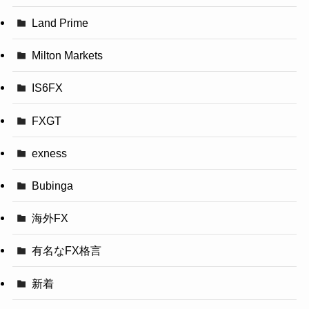
Land Prime
Milton Markets
IS6FX
FXGT
exness
Bubinga
海外FX
有名なFX格言
新着