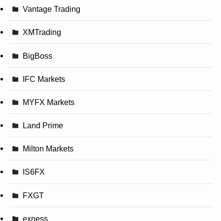
Vantage Trading
XMTrading
BigBoss
IFC Markets
MYFX Markets
Land Prime
Milton Markets
IS6FX
FXGT
exness