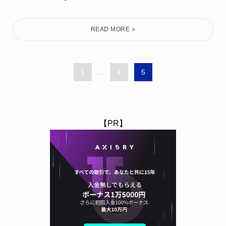
1
...
4
5
【PR】