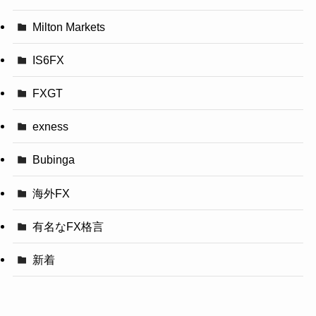
Milton Markets
IS6FX
FXGT
exness
Bubinga
海外FX
有名なFX格言
新着