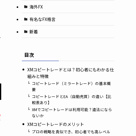
海外FX
有名なFX格言
新着
し
目次
XMコピートレードとは？初心者にもわかる仕
組みと特徴
コピートレード（ミラートレード）の基本概
要
コピートレードとEA（自動売買）の違い【比
較表あり】
XMでコピートレードは利用可能？違法になら
で
ないか
XMコピートレードのメリット
プロの戦略を真似でき、初心者でも高レベル