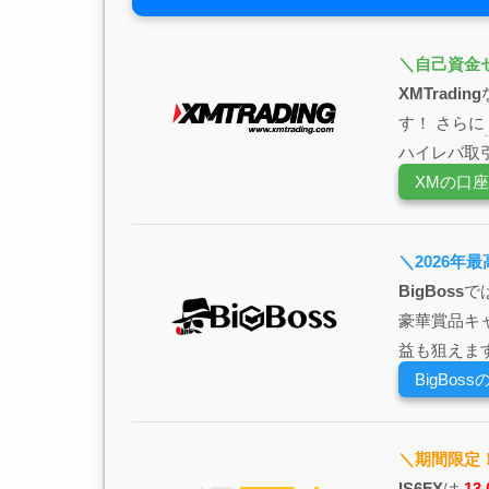
＼自己資金
XMTrading
す！ さらに
ハイレバ取
XMの口
＼2026年
BigBoss
で
豪華賞品キ
益も狙えま
BigBo
＼期間限定！
IS6FX
は
1