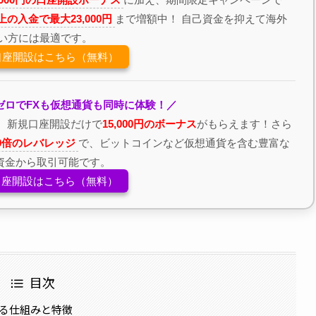
以上の入金で最大23,000円
まで増額中！ 自己資金を抑えて海外
たい方には最適です。
の口座開設はこちら（無料）
ゼロでFXも仮想通貨も同時に体験！／
、新規口座開設だけで
15,000円のボーナス
がもらえます！さら
00倍のレバレッジ
で、ビットコインなど仮想通貨を含む豊富な
資金から取引可能です。
の口座開設はこちら（無料）
目次
かる仕組みと特徴