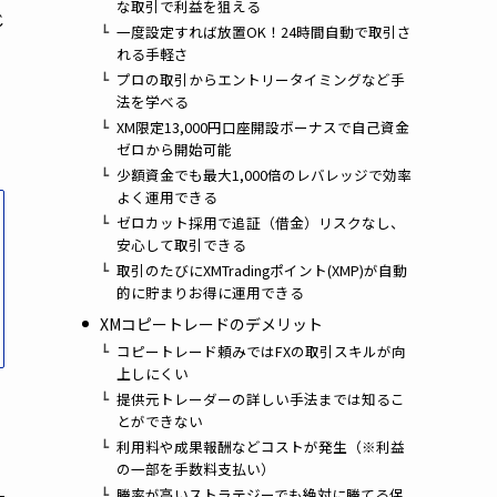
な取引で利益を狙える
じ
一度設定すれば放置OK！24時間自動で取引さ
れる手軽さ
プロの取引からエントリータイミングなど手
法を学べる
XM限定13,000円口座開設ボーナスで自己資金
ゼロから開始可能
少額資金でも最大1,000倍のレバレッジで効率
よく運用できる
ゼロカット採用で追証（借金）リスクなし、
安心して取引できる
取引のたびにXMTradingポイント(XMP)が自動
的に貯まりお得に運用できる
XMコピートレードのデメリット
コピートレード頼みではFXの取引スキルが向
上しにくい
提供元トレーダーの詳しい手法までは知るこ
とができない
利用料や成果報酬などコストが発生（※利益
の一部を手数料支払い）
勝率が高いストラテジーでも絶対に勝てる保