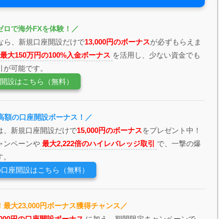
ゼロで海外FXを体験！／
なら、新規口座開設だけで
13,000円のボーナス
が必ずもらえま
最大150万円の100%入金ボーナス
を活用し、少ない資金でも
引が可能です。
座開設はこちら（無料）
最高額の口座開設ボーナス！／
は、新規口座開設だけで
15,000円のボーナス
をプレゼント中！
ャンペーンや
最大2,222倍のハイレバレッジ取引
で、一撃の爆
す。
ssの口座開設はこちら（無料）
最大23,000円ボーナス獲得チャンス／
3,000円の口座開設ボーナス
に加え、期間限定キャンペーンで