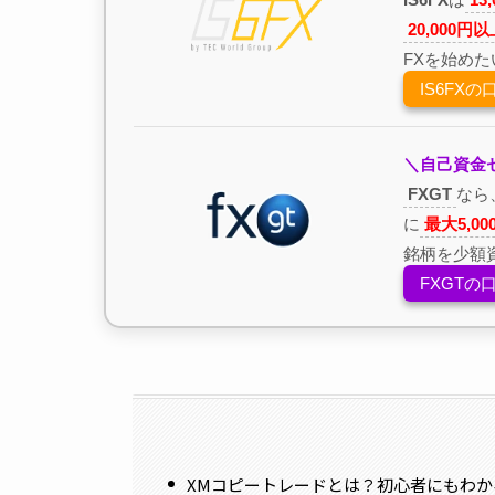
20,000円
FXを始め
IS6FX
＼自己資金
FXGT
なら
に
最大5,0
銘柄を少額
FXGT
XMコピートレードとは？初心者にもわ