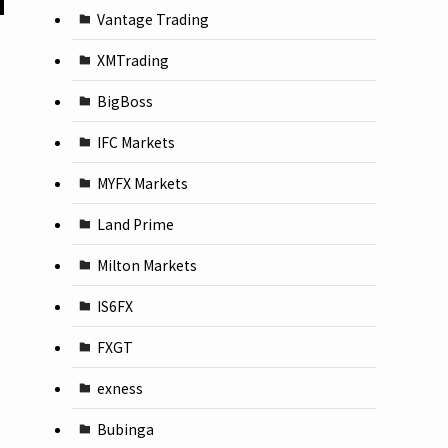
Vantage Trading
XMTrading
BigBoss
IFC Markets
MYFX Markets
Land Prime
Milton Markets
IS6FX
FXGT
exness
Bubinga