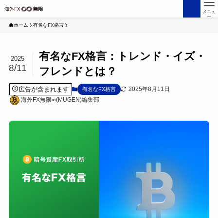
メニュ
ー
ホーム
有名なFX格言
有名なFX格言：トレンド・イズ・
2025
8/11
フレンドとは？
広告が含まれます
2025年8月11日
有名なFX格言
海外FX無限∞(MUGEN)編集部