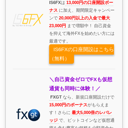
IS6FX
は
13,000円の口座開設ボー
ナス
に加え、期間限定キャンペー
ンで
20,000円以上の入金で最大
23,000円
まで増額中！ 自己資金
を抑えて海外FXを始めたい方には
最適です。
IS6FXの口座開設はこちら
（無料）
＼自己資金ゼロでFXも仮想
通貨も同時に体験！／
FXGT
なら、新規口座開設だけで
15,000円のボーナス
がもらえま
す！さらに
最大5,000倍のレバレ
ッジ
で、ビットコインなど仮想通
貨を含む豊富な銘柄を少額資金か