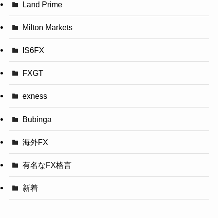
Land Prime
Milton Markets
IS6FX
FXGT
exness
Bubinga
海外FX
有名なFX格言
新着