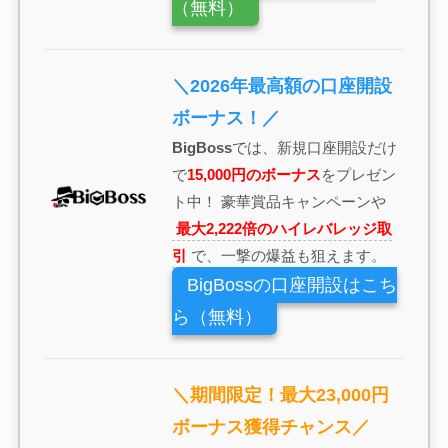
（無料）
＼2026年最高額の口座開設
ボーナス！／
BigBoss
では、新規口座開設だけ
で
15,000円のボーナス
をプレゼン
ト中！ 豪華賞品キャンペーンや
最大2,222倍のハイレバレッジ取
引
で、一撃の爆益も狙えます。
BigBossの口座開設はこち
ら（無料）
＼期間限定！最大23,000円
ボーナス獲得チャンス／