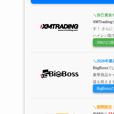
＼自己資金
XMTrading
す！ さらに
ハイレバ取
XMの口
＼2026年
BigBoss
で
豪華賞品キ
益も狙えま
BigBo
＼期間限定！
IS6FX
は
1