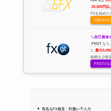
20,000円
FXを始め
IS6FX
＼自己資金
FXGT
なら
に
最大5,0
銘柄を少額
FXGT
有名なFX格言：利食い千人力