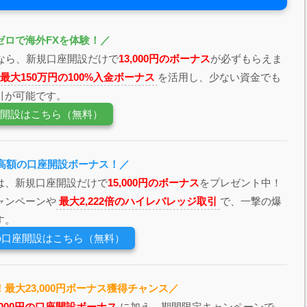
ゼロで海外FXを体験！／
なら、新規口座開設だけで
13,000円のボーナス
が必ずもらえま
最大150万円の100%入金ボーナス
を活用し、少ない資金でも
引が可能です。
座開設はこちら（無料）
最高額の口座開設ボーナス！／
は、新規口座開設だけで
15,000円のボーナス
をプレゼント中！
ャンペーンや
最大2,222倍のハイレバレッジ取引
で、一撃の爆
す。
ssの口座開設はこちら（無料）
最大23,000円ボーナス獲得チャンス／
3,000円の口座開設ボーナス
に加え、期間限定キャンペーンで