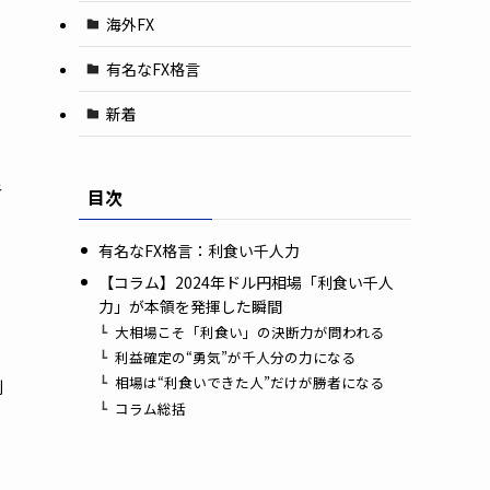
海外FX
有名なFX格言
新着
者
目次
有名なFX格言：利食い千人力
【コラム】2024年ドル円相場「利食い千人
力」が本領を発揮した瞬間
大相場こそ「利食い」の決断力が問われる
利益確定の“勇気”が千人分の力になる
相場は“利食いできた人”だけが勝者になる
利
コラム総括
損