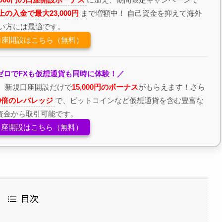
以上の入金で最大23,000円
まで増額中！ 自己資金を抑えて海外
たい方には最適です。
の口座開設はこちら（無料）
ゼロでFXも仮想通貨も同時に体験！／
、新規口座開設だけで
15,000円のボーナス
がもらえます！さら
00倍のレバレッジ
で、ビットコインなど仮想通貨を含む豊富な
資金から取引可能です。
の口座開設はこちら（無料）
目次