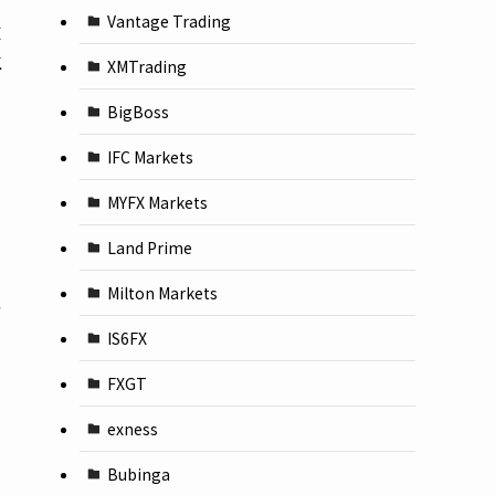
Vantage Trading
逆
生
XMTrading
BigBoss
ち
IFC Markets
MYFX Markets
Land Prime
Milton Markets
か
IS6FX
FXGT
exness
Bubinga