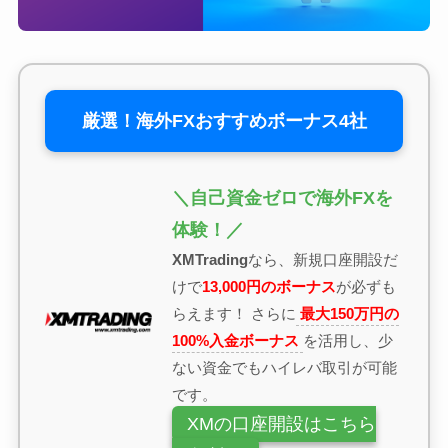
厳選！海外FXおすすめボーナス4社
＼自己資金ゼロで海外FXを
体験！／
XMTrading
なら、新規口座開設だ
けで
13,000円のボーナス
が必ずも
らえます！ さらに
最大150万円の
100%入金ボーナス
を活用し、少
ない資金でもハイレバ取引が可能
です。
XMの口座開設はこちら