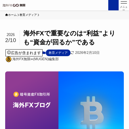
メニュ
ー
ホーム
教育メディア
海外FXで重要なのは“利益”より
2026
2/10
も“資金が回るか”である
広告が含まれます
2026年2月10日
教育メディア
海外FX無限∞(MUGEN)編集部