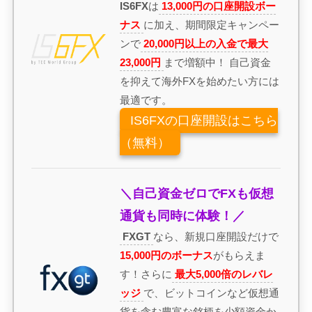
IS6FX
は
13,000円の口座開設ボー
ナス
に加え、期間限定キャンペー
ンで
20,000円以上の入金で最大
23,000円
まで増額中！ 自己資金
を抑えて海外FXを始めたい方には
最適です。
IS6FXの口座開設はこちら
（無料）
＼自己資金ゼロでFXも仮想
通貨も同時に体験！／
FXGT
なら、新規口座開設だけで
15,000円のボーナス
がもらえま
す！さらに
最大5,000倍のレバレ
ッジ
で、ビットコインなど仮想通
貨を含む豊富な銘柄を少額資金か