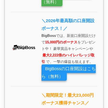
（無料）
＼2026年最高額の口座開設
ボーナス！／
BigBoss
では、新規口座開設だけ
で
15,000円のボーナス
をプレゼン
ト中！ 豪華賞品キャンペーンや
最大2,222倍のハイレバレッジ取
引
で、一撃の爆益も狙えます。
BigBossの口座開設はこち
ら（無料）
＼期間限定！最大23,000円
ボーナス獲得チャンス／