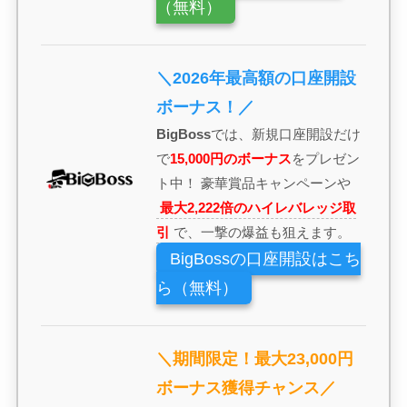
（無料）
＼2026年最高額の口座開設
ボーナス！／
BigBoss
では、新規口座開設だけ
で
15,000円のボーナス
をプレゼン
ト中！ 豪華賞品キャンペーンや
最大2,222倍のハイレバレッジ取
引
で、一撃の爆益も狙えます。
BigBossの口座開設はこち
ら（無料）
＼期間限定！最大23,000円
ボーナス獲得チャンス／