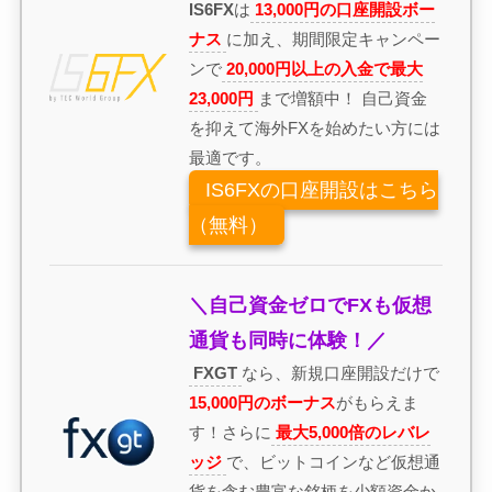
IS6FX
は
13,000円の口座開設ボー
ナス
に加え、期間限定キャンペー
ンで
20,000円以上の入金で最大
23,000円
まで増額中！ 自己資金
を抑えて海外FXを始めたい方には
最適です。
IS6FXの口座開設はこちら
（無料）
＼自己資金ゼロでFXも仮想
通貨も同時に体験！／
FXGT
なら、新規口座開設だけで
15,000円のボーナス
がもらえま
す！さらに
最大5,000倍のレバレ
ッジ
で、ビットコインなど仮想通
貨を含む豊富な銘柄を少額資金か