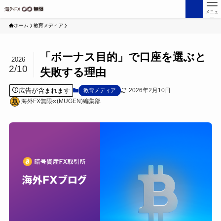
メニュ
ー
ホーム
教育メディア
「ボーナス目的」で口座を選ぶと
2026
2/10
失敗する理由
広告が含まれます
2026年2月10日
教育メディア
海外FX無限∞(MUGEN)編集部